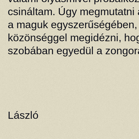
csináltam. Úgy megmutatni 
a maguk egyszerűségében, l
közönséggel megidézni, hogy
szobában egyedül a zongorán
D
László