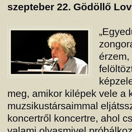
szepteber 22. Gödöllő Lo
„Egyed
zongorá
érzem,
felöltö
képzele
meg, amikor kilépek vele a 
muzsikustársaimmal eljátssz
koncertről koncertre, ahol 
valami olyasmivel próbálk