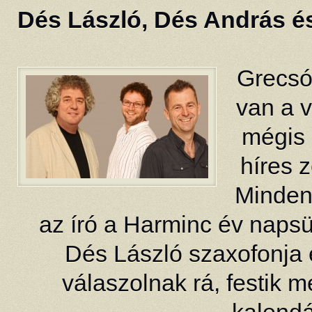
Dés László, Dés András és
Grecsó 
van a v
mégis 
híres z
Minden 
az író a Harminc év napsüt
Dés László szaxofonja
válaszolnak rá, festik 