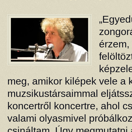
„Egyed
zongorá
érzem,
felöltö
képzele
meg, amikor kilépek vele a 
muzsikustársaimmal eljátssz
koncertről koncertre, ahol 
valami olyasmivel próbálk
csináltam. Úgy megmutatni 