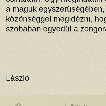
a maguk egyszerűségében, l
közönséggel megidézni, hogy
szobában egyedül a zongorán
D
László
Sonatina