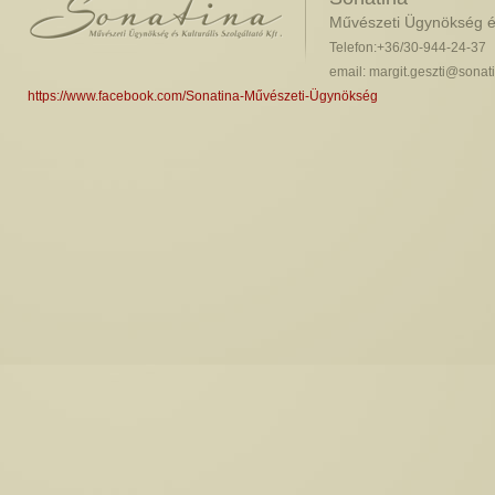
Művészeti Ügynökség és 
Telefon:+36/30-944-24-37
email: margit.geszti@sonat
https://www.facebook.com/Sonatina-Művészeti-Ügynökség